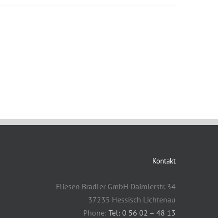
Kontakt
Fliesen Bradler GmbH Daimlerstr. 34
37235 Hessisch Lichtenau
Phone:
Tel: 0 56 02 – 48 13