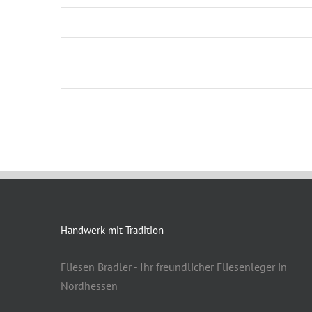
Handwerk mit Tradition
Fliesen Bradler - Ihr freundlicher Fliesenleger in
Nordhessen