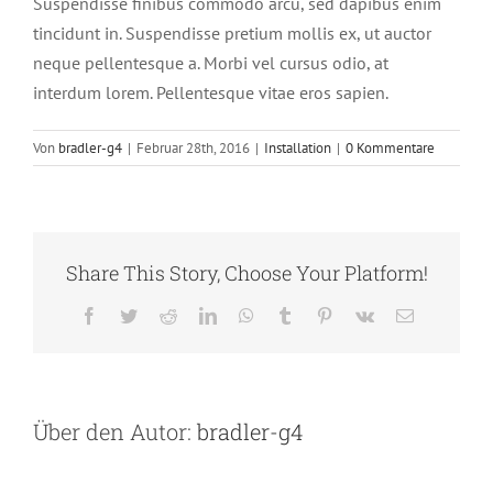
Suspendisse finibus commodo arcu, sed dapibus enim
tincidunt in. Suspendisse pretium mollis ex, ut auctor
neque pellentesque a. Morbi vel cursus odio, at
interdum lorem. Pellentesque vitae eros sapien.
Von
bradler-g4
|
Februar 28th, 2016
|
Installation
|
0 Kommentare
Share This Story, Choose Your Platform!
Facebook
Twitter
Reddit
LinkedIn
WhatsApp
Tumblr
Pinterest
Vk
E-
Mail
Über den Autor:
bradler-g4