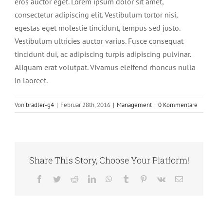
eros auctor eget. Lorem ipsum dolor sit amet,
consectetur adipiscing elit. Vestibulum tortor nisi,
egestas eget molestie tincidunt, tempus sed justo.
Vestibulum ultricies auctor varius. Fusce consequat
tincidunt dui, ac adipiscing turpis adipiscing pulvinar.
Aliquam erat volutpat. Vivamus eleifend rhoncus nulla
in laoreet.
Von
bradler-g4
|
Februar 28th, 2016
|
Management
|
0 Kommentare
Share This Story, Choose Your Platform!
Facebook
Twitter
Reddit
LinkedIn
WhatsApp
Tumblr
Pinterest
Vk
E-
Mail